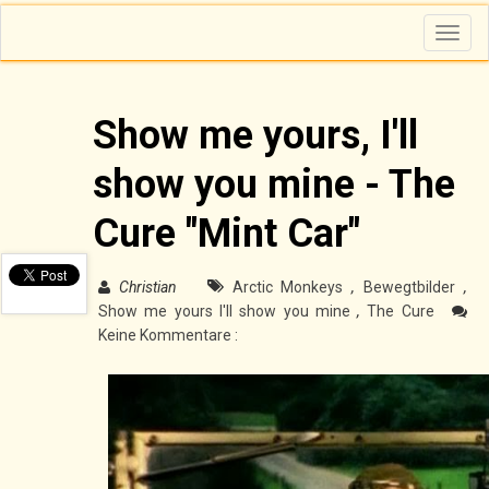
T
o
g
g
l
e
n
Show me yours, I'll
a
v
i
show you mine - The
g
a
t
i
Cure "Mint Car"
o
n
Christian
Arctic Monkeys
,
Bewegtbilder
,
Show me yours I'll show you mine
,
The Cure
Keine Kommentare :