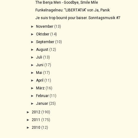
The Benja Men - Goodbye, Smile Mile
Funkelnagelneu: "LIBERTATIA" von Ja, Panik
Je suis trop bourré pour baiser. Sonntagsmusik #7
►
November
(13)
►
Oktober
(14)
►
September
(10)
►
August
(12)
►
Juli
(13)
►
Juni
(17)
►
Mai
(17)
►
April
(11)
►
März
(16)
►
Februar
(11)
►
Januar
(25)
►
2012
(190)
►
2011
(175)
►
2010
(12)