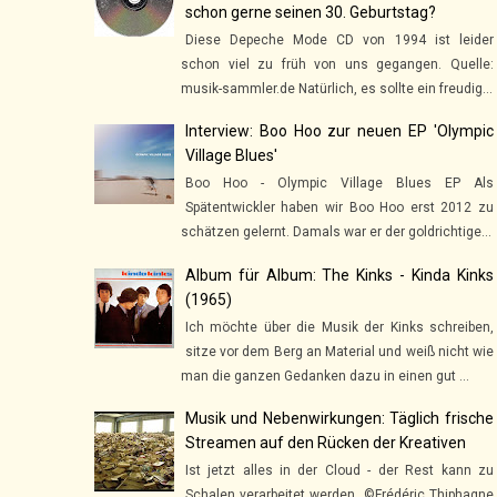
schon gerne seinen 30. Geburtstag?
Diese Depeche Mode CD von 1994 ist leider
schon viel zu früh von uns gegangen. Quelle:
musik-sammler.de Natürlich, es sollte ein freudig...
Interview: Boo Hoo zur neuen EP 'Olympic
Village Blues'
Boo Hoo - Olympic Village Blues EP Als
Spätentwickler haben wir Boo Hoo erst 2012 zu
schätzen gelernt. Damals war er der goldrichtige...
Album für Album: The Kinks - Kinda Kinks
(1965)
Ich möchte über die Musik der Kinks schreiben,
sitze vor dem Berg an Material und weiß nicht wie
man die ganzen Gedanken dazu in einen gut ...
Musik und Nebenwirkungen: Täglich frische
Streamen auf den Rücken der Kreativen
Ist jetzt alles in der Cloud - der Rest kann zu
Schalen verarbeitet werden. ©Frédéric Thiphagne