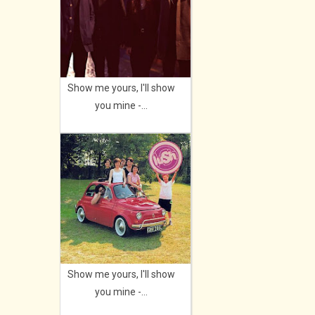
Show me yours, I'll show
you mine -...
Show me yours, I'll show
you mine -...