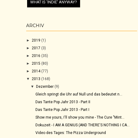
WHAT IS 'INDIE' ANYWAY?
ARCHIV
►
2019
(1)
►
2017
(3)
►
2016
(35)
►
2015
(80)
►
2014
(77)
▼
2013
(168)
▼
Dezember
(9)
Gleich springt die Uhr auf Null und das bedeutet n...
Das Tante Pop Jahr 2013 - Part II
Das Tante Pop Jahr 2013 - Part I
Show me yours, I'll show you mine - The Cure "Mint...
Dokuzeit - I AM A GENIUS (AND THERE'S NOTHING I CA...
Video des Tages: The Pizza Underground