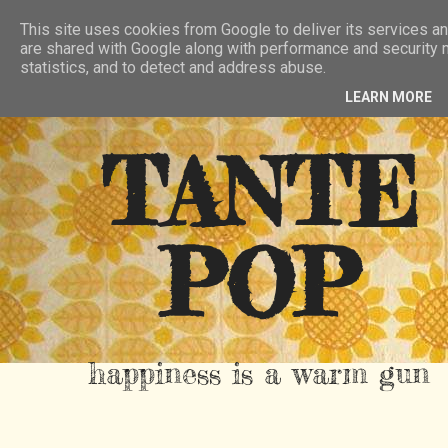
HIER
ÜBER TANTE POP
KONTAKT
This site uses cookies from Google to deliver its services an
are shared with Google along with performance and security m
RSS FEED
statistics, and to detect and address abuse.
LEARN MORE
TANTE
POP
happiness is a warm gun