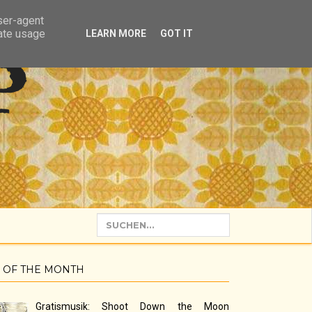
user-agent
rate usage
LEARN MORE
GOT IT
P
 OF THE MONTH
Gratismusik: Shoot Down the Moon