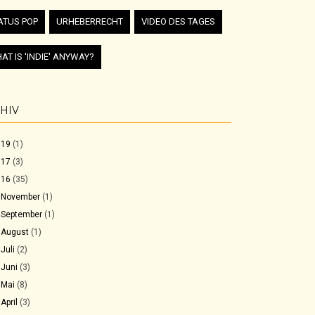
ATUS POP
URHEBERRECHT
VIDEO DES TAGES
AT IS 'INDIE' ANYWAY?
HIV
019
(1)
017
(3)
016
(35)
►
November
(1)
►
September
(1)
►
August
(1)
►
Juli
(2)
►
Juni
(3)
►
Mai
(8)
►
April
(3)