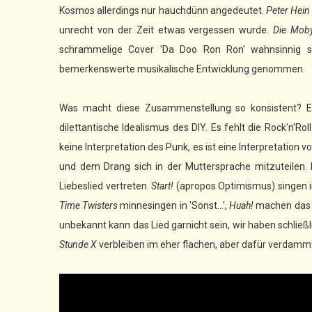
Kosmos allerdings nur hauchdünn angedeutet.
Peter Hein
unrecht von der Zeit etwas vergessen wurde.
Die Moby
schrammelige Cover 'Da Doo Ron Ron' wahnsinnig s
bemerkenswerte musikalische Entwicklung genommen.
Was macht diese Zusammenstellung so konsistent? E
dilettantische Idealismus des DIY. Es fehlt die Rock'n'Ro
keine Interpretation des Punk, es ist eine Interpretation 
und dem Drang sich in der Muttersprache mitzuteilen. 
Liebeslied vertreten.
Start!
(apropos Optimismus) singen i
Time Twisters
minnesingen in 'Sonst…',
Huah!
machen das in
unbekannt kann das Lied garnicht sein, wir haben schließ
Stunde X
verbleiben im eher flachen, aber dafür verdammt