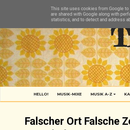
HIER
ÜBER TANTE POP
KONTAKT
RSS FEED
This site uses cookies from Google to d
are shared with Google along with perf
statistics, and to detect and address a
T
HELLO!
MUSIK-MIXE
MUSIK A-Z
KA
Falscher Ort Falsche 