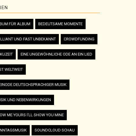
IEN
BUM FÜR ALBUM
BEDEUTSAME MOMENTE
ILLIANT UND FAST UNBEKANNT
CROWDFUNDING
KUZEIT
EINE UNGEWÖHNLICHE ODE AN EIN LIED
ST WELTWEIT
EINODE DEUTSCHSPRACHIGER MUSIK
SIK UND NEBENWIRKUNGEN
OW ME YOURS I'LL SHOW YOU MINE
NNTAGSMUSIK
SOUNDCLOUD SCHAU