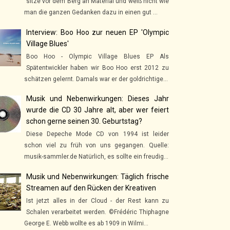
sitze vor dem Berg an Material und weiß nicht wie
man die ganzen Gedanken dazu in einen gut ...
Interview: Boo Hoo zur neuen EP 'Olympic
Village Blues'
Boo Hoo - Olympic Village Blues EP Als
Spätentwickler haben wir Boo Hoo erst 2012 zu
schätzen gelernt. Damals war er der goldrichtige...
Musik und Nebenwirkungen: Dieses Jahr
wurde die CD 30 Jahre alt, aber wer feiert
schon gerne seinen 30. Geburtstag?
Diese Depeche Mode CD von 1994 ist leider
schon viel zu früh von uns gegangen. Quelle:
musik-sammler.de Natürlich, es sollte ein freudig...
Musik und Nebenwirkungen: Täglich frische
Streamen auf den Rücken der Kreativen
Ist jetzt alles in der Cloud - der Rest kann zu
Schalen verarbeitet werden. ©Frédéric Thiphagne
George E. Webb wollte es ab 1909 in Wilmi...