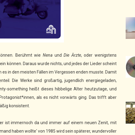
n können. Berühmt wie
Nena
und
Die Ärzte
, oder wenigstens
t sein können. Daraus wurde nichts, und jedes der Lieder scheint
m es in den meisten Fällen im Vergessen enden musste. Damit
nteil. Die Werke sind großartig, jugendlich energiegeladen,
ty-something heißt dieses hibbelige Alter heutzutage, und
rotagonist*innen, als es nicht vorwärts ging. Das trifft aber
mäßig konsistent.
 er ist immernoch da und immer auf einem neuen Zenit, mit
emand haben wollte' von 1985 wird sein späterer, wundervoller