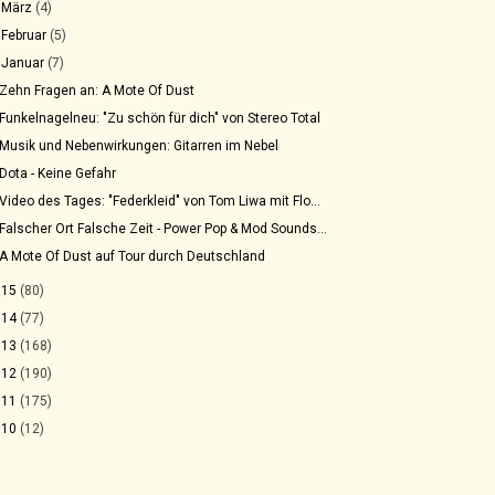
►
März
(4)
►
Februar
(5)
▼
Januar
(7)
Zehn Fragen an: A Mote Of Dust
Funkelnagelneu: "Zu schön für dich" von Stereo Total
Musik und Nebenwirkungen: Gitarren im Nebel
Dota - Keine Gefahr
Video des Tages: "Federkleid" von Tom Liwa mit Flo...
Falscher Ort Falsche Zeit - Power Pop & Mod Sounds...
A Mote Of Dust auf Tour durch Deutschland
015
(80)
014
(77)
013
(168)
012
(190)
011
(175)
010
(12)