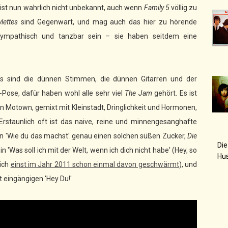
ist nun wahrlich nicht unbekannt, auch wenn
Family 5
völlig zu
lettes
sind Gegenwart, und mag auch das hier zu hörende
ympathisch und tanzbar sein – sie haben seitdem eine
s sind die dünnen Stimmen, die dünnen Gitarren und der
ll-Pose, dafür haben wohl alle sehr viel
The Jam
gehört. Es ist
von Motown, gemixt mit Kleinstadt, Dringlichkeit und Hormonen,
Erstaunlich oft ist das naive, reine und minnengesanghafte
n 'Wie du das machst' genau einen solchen süßen Zucker,
Die
Die
 'Was soll ich mit der Welt, wenn ich dich nicht habe' (Hey, so
Hu
lich
einst im Jahr 2011 schon einmal davon geschwärmt
), und
 eingängigen 'Hey Du!'