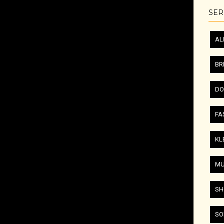
SER
AL
BR
DO
FA
KL
MU
SH
SO