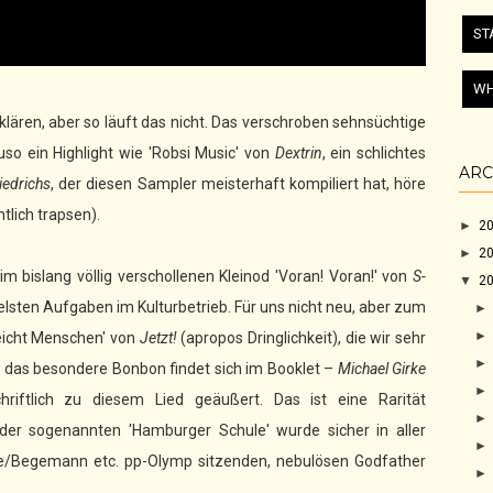
ST
WH
lären, aber so läuft das nicht. Das verschroben sehnsüchtige
so ein Highlight wie 'Robsi Music' von
Dextrin
, ein schlichtes
ARC
iedrichs
, der diesen Sampler meisterhaft kompiliert hat, höre
tlich trapsen).
►
2
►
2
m bislang völlig verschollenen Kleinod 'Voran! Voran!' von
S-
▼
2
elsten Aufgaben im Kulturbetrieb. Für uns nicht neu, aber zum
leicht Menschen' von
Jetzt!
(apropos Dringlichkeit), die wir sehr
er das besondere Bonbon findet sich im Booklet –
Michael Girke
chriftlich zu diesem Lied geäußert. Das ist eine Rarität
der sogenannten 'Hamburger Schule' wurde sicher in aller
e/Begemann etc. pp-Olymp sitzenden, nebulösen Godfather