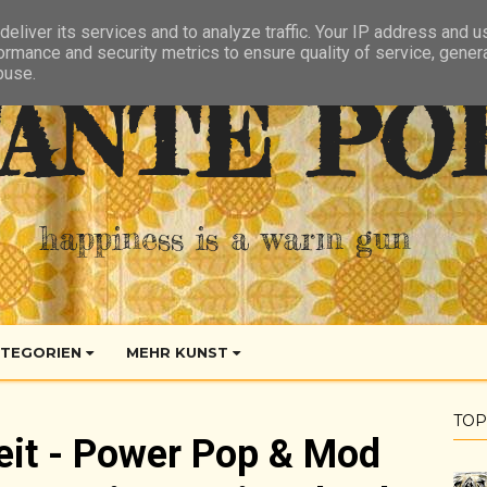
eliver its services and to analyze traffic. Your IP address and 
ormance and security metrics to ensure quality of service, gene
buse.
ANTE PO
happiness is a warm gun
TEGORIEN
MEHR KUNST
TOP
Zeit - Power Pop & Mod