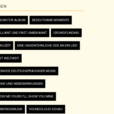
IEN
BUM FÜR ALBUM
BEDEUTSAME MOMENTE
ILLIANT UND FAST UNBEKANNT
CROWDFUNDING
KUZEIT
EINE UNGEWÖHNLICHE ODE AN EIN LIED
ST WELTWEIT
EINODE DEUTSCHSPRACHIGER MUSIK
SIK UND NEBENWIRKUNGEN
OW ME YOURS I'LL SHOW YOU MINE
NNTAGSMUSIK
SOUNDCLOUD SCHAU