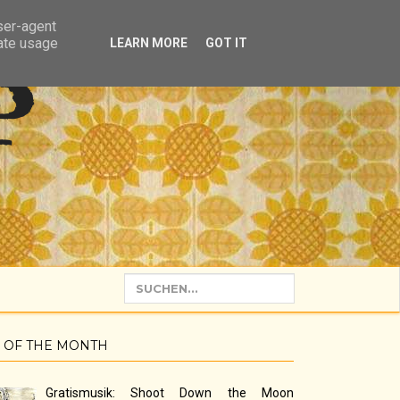
user-agent
rate usage
LEARN MORE
GOT IT
P
 OF THE MONTH
Gratismusik: Shoot Down the Moon