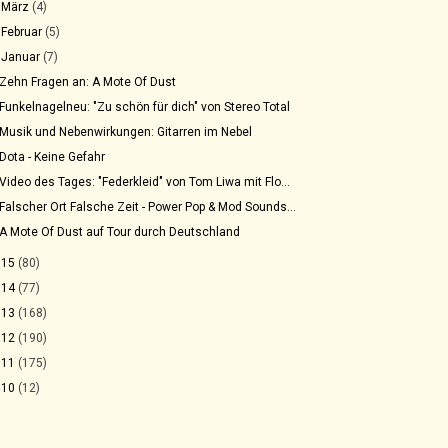
►
März
(4)
►
Februar
(5)
▼
Januar
(7)
Zehn Fragen an: A Mote Of Dust
Funkelnagelneu: "Zu schön für dich" von Stereo Total
Musik und Nebenwirkungen: Gitarren im Nebel
Dota - Keine Gefahr
Video des Tages: "Federkleid" von Tom Liwa mit Flo...
Falscher Ort Falsche Zeit - Power Pop & Mod Sounds...
A Mote Of Dust auf Tour durch Deutschland
015
(80)
014
(77)
013
(168)
012
(190)
011
(175)
010
(12)