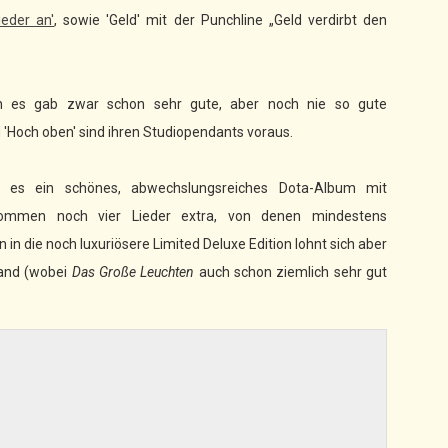
ieder an'
, sowie 'Geld' mit der Punchline „Geld verdirbt den
nn es gab zwar schon sehr gute, aber noch nie so gute
 'Hoch oben' sind ihren Studiopendants voraus.
t es ein schönes, abwechslungsreiches Dota-Album mit
n kommen noch vier Lieder extra, von denen mindestens
n in die noch luxuriösere Limited Deluxe Edition lohnt sich aber
Band (wobei
Das Große Leuchten
auch schon ziemlich sehr gut