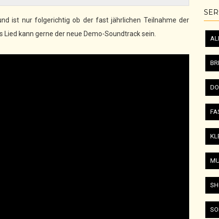
SER
und ist nur folgerichtig ob der fast jährlichen Teilnahme der
Das Lied kann gerne der neue Demo-Soundtrack sein.
AL
BR
DO
FA
KL
MU
SH
SO