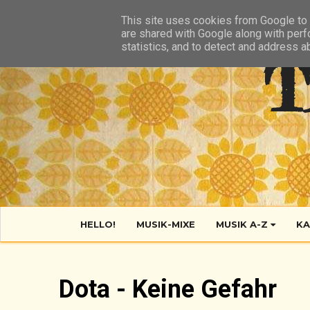
HIER
ÜBER TANTE POP
KONTAKT
RSS FEED
This site uses cookies from Google to d
are shared with Google along with perf
statistics, and to detect and address a
T
HELLO!
MUSIK-MIXE
MUSIK A-Z
KA
Dota - Keine Gefahr