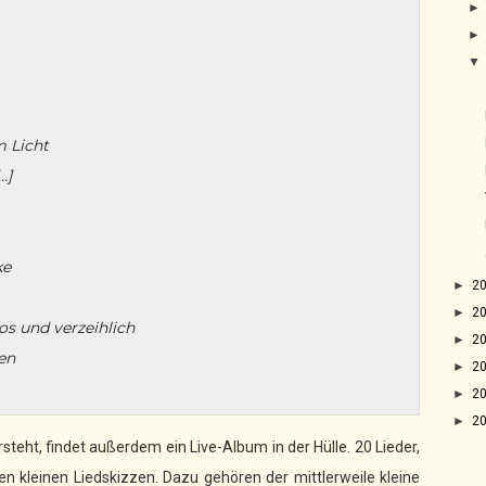
m Licht
…]
ke
►
2
►
2
os und verzeihlich
►
2
en
►
2
►
2
►
2
steht, findet außerdem ein Live-Album in der Hülle. 20 Lieder,
ten kleinen Liedskizzen. Dazu gehören der mittlerweile kleine