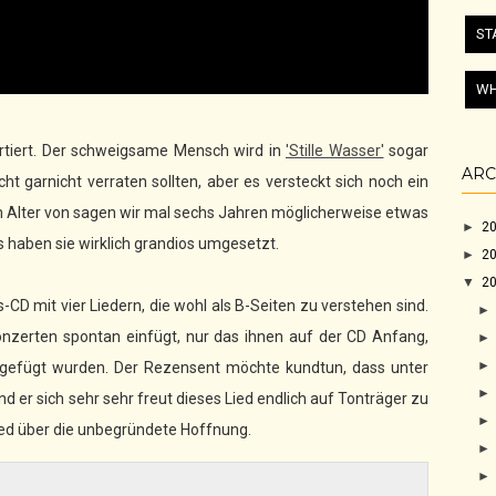
ST
WH
ertiert. Der schweigsame Mensch wird in
'Stille Wasser'
sogar
ARC
ht garnicht verraten sollten, aber es versteckt sich noch ein
 Alter von sagen wir mal sechs Jahren möglicherweise etwas
►
2
haben sie wirklich grandios umgesetzt.
►
2
▼
2
CD mit vier Liedern, die wohl als B-Seiten zu verstehen sind.
onzerten spontan einfügt, nur das ihnen auf der CD Anfang,
igefügt wurden. Der Rezensent möchte kundtun, dass unter
nd er sich sehr sehr freut dieses Lied endlich auf Tonträger zu
Lied über die unbegründete Hoffnung.