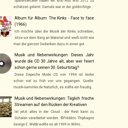
Spätentwickler haben wir Boo Hoo erst 2012 zu
schätzen gelernt. Damals war er der goldrichtige...
Album für Album: The Kinks - Face to face
(1966)
Ich möchte über die Musik der Kinks schreiben,
sitze vor dem Berg an Material und weiß nicht wie
man die ganzen Gedanken dazu in einen gut ...
Musik und Nebenwirkungen: Dieses Jahr
wurde die CD 30 Jahre alt, aber wer feiert
schon gerne seinen 30. Geburtstag?
Diese Depeche Mode CD von 1994 ist leider
schon viel zu früh von uns gegangen. Quelle:
musik-sammler.de Natürlich, es sollte ein freudig...
Musik und Nebenwirkungen: Täglich frische
Streamen auf den Rücken der Kreativen
Ist jetzt alles in der Cloud - der Rest kann zu
Schalen verarbeitet werden. ©Frédéric Thiphagne
George E. Webb wollte es ab 1909 in Wilmi...