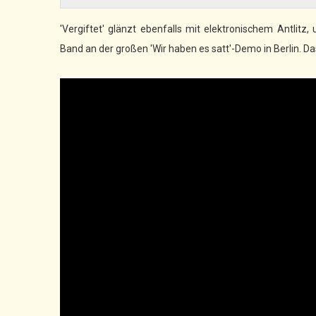
'Vergiftet' glänzt ebenfalls mit elektronischem Antlitz, 
Band an der großen 'Wir haben es satt'-Demo in Berlin. 