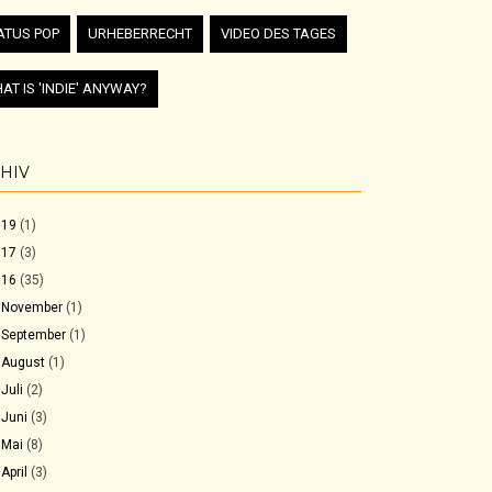
ATUS POP
URHEBERRECHT
VIDEO DES TAGES
AT IS 'INDIE' ANYWAY?
HIV
019
(1)
017
(3)
016
(35)
►
November
(1)
►
September
(1)
►
August
(1)
►
Juli
(2)
►
Juni
(3)
►
Mai
(8)
►
April
(3)