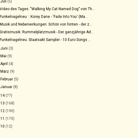
▼
Juli
(5)
Video des Tages: "Walking My Cat Named Dog" von Th...
Funkelnagelneu :: Korey Dane - 'Fade Into You' (Ma...
Musik und Nebenwirkungen: Schön von hinten - der z...
Gratismusik: Rummelplatzmusik - Der ganzjährige Ad...
Funkelnagelneu: Staatsakt Sampler - 10 Euro Songs ...
►
Juni
(3)
►
Mai
(9)
►
April
(4)
►
März
(9)
►
Februar
(5)
►
Januar
(8)
014
(77)
013
(168)
012
(190)
011
(175)
010
(12)