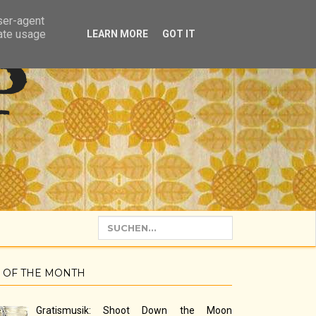
user-agent
rate usage
LEARN MORE
GOT IT
P
 OF THE MONTH
Gratismusik: Shoot Down the Moon