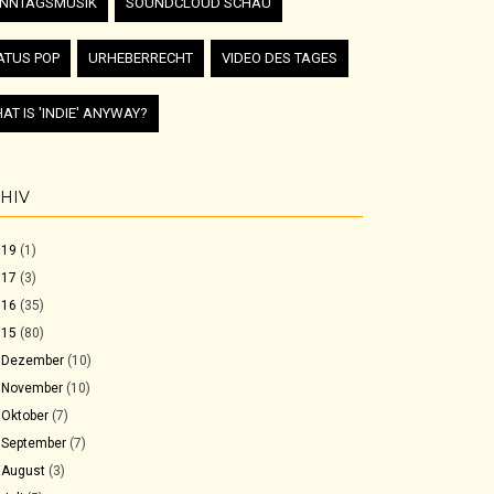
NNTAGSMUSIK
SOUNDCLOUD SCHAU
ATUS POP
URHEBERRECHT
VIDEO DES TAGES
AT IS 'INDIE' ANYWAY?
HIV
019
(1)
017
(3)
016
(35)
015
(80)
►
Dezember
(10)
►
November
(10)
►
Oktober
(7)
►
September
(7)
►
August
(3)