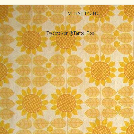
VERNETZUNG
Tweets von @Tante_Pop