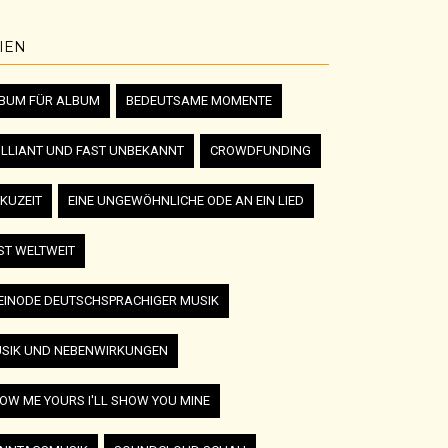
IEN
BUM FÜR ALBUM
BEDEUTSAME MOMENTE
ILLIANT UND FAST UNBEKANNT
CROWDFUNDING
KUZEIT
EINE UNGEWÖHNLICHE ODE AN EIN LIED
ST WELTWEIT
EINODE DEUTSCHSPRACHIGER MUSIK
SIK UND NEBENWIRKUNGEN
OW ME YOURS I'LL SHOW YOU MINE