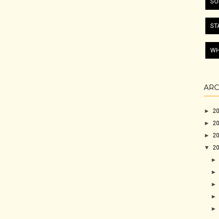
SO
ST
WH
ARC
►
2
►
2
►
2
▼
2