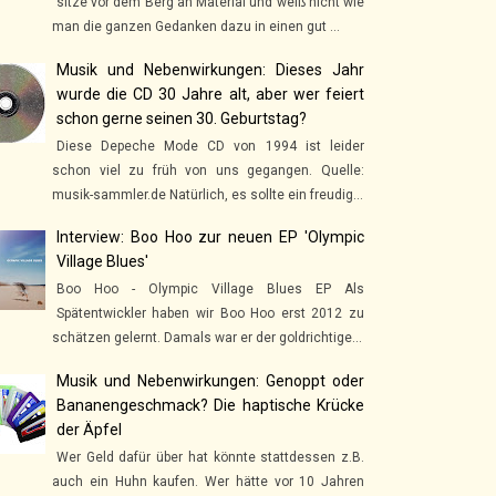
sitze vor dem Berg an Material und weiß nicht wie
man die ganzen Gedanken dazu in einen gut ...
Musik und Nebenwirkungen: Dieses Jahr
wurde die CD 30 Jahre alt, aber wer feiert
schon gerne seinen 30. Geburtstag?
Diese Depeche Mode CD von 1994 ist leider
schon viel zu früh von uns gegangen. Quelle:
musik-sammler.de Natürlich, es sollte ein freudig...
Interview: Boo Hoo zur neuen EP 'Olympic
Village Blues'
Boo Hoo - Olympic Village Blues EP Als
Spätentwickler haben wir Boo Hoo erst 2012 zu
schätzen gelernt. Damals war er der goldrichtige...
Musik und Nebenwirkungen: Genoppt oder
Bananengeschmack? Die haptische Krücke
der Äpfel
Wer Geld dafür über hat könnte stattdessen z.B.
auch ein Huhn kaufen. Wer hätte vor 10 Jahren