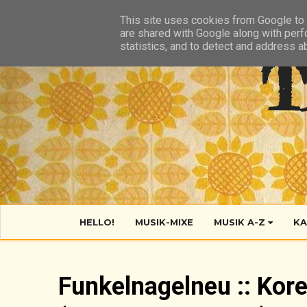
HIER
ÜBER TANTE POP
KONTAKT
RSS FEED
This site uses cookies from Google to d
are shared with Google along with perf
statistics, and to detect and address a
T
HELLO!
MUSIK-MIXE
MUSIK A-Z
KA
Funkelnagelneu :: Kore