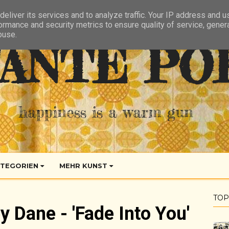
eliver its services and to analyze traffic. Your IP address and 
ormance and security metrics to ensure quality of service, gene
buse.
ANTE PO
happiness is a warm gun
TEGORIEN
MEHR KUNST
TOP
y Dane - 'Fade Into You'