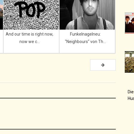
And our time is right now,
Funkelnagelneu:
now we c...
"Neighbours" von Th...
Die
Hu