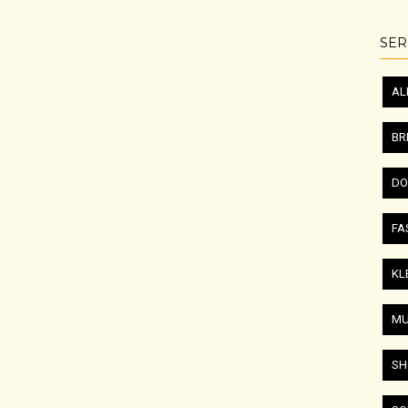
SER
AL
BR
DO
FA
KL
MU
SH