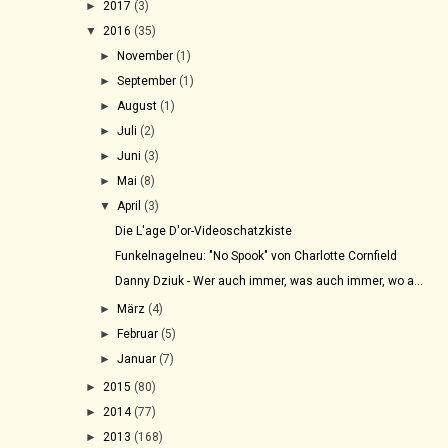
►
2017
(3)
▼
2016
(35)
►
November
(1)
►
September
(1)
►
August
(1)
►
Juli
(2)
►
Juni
(3)
►
Mai
(8)
▼
April
(3)
Die L'age D'or-Videoschatzkiste
Funkelnagelneu: "No Spook" von Charlotte Cornfield
Danny Dziuk - Wer auch immer, was auch immer, wo a...
►
März
(4)
►
Februar
(5)
►
Januar
(7)
►
2015
(80)
►
2014
(77)
►
2013
(168)