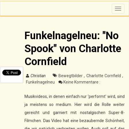
T
o
g
g
l
e
n
Funkelnagelneu: "No
a
v
i
Spook" von Charlotte
g
a
t
i
Cornfield
o
n
Christian
Bewegtbilder
,
Charlotte Cornfield
,
Funkelnagelneu
Keine Kommentare :
Musikvideos, in denen einfach nur 'performt' wird, sind
ja meistens so medium. Hier wird die Rolle weiter
gereicht und garniert mit nostalgischen Super-8-
Filmchen. Das Video hat eine bezaubernde Schönheit,
die wir natürlich verbreiten wollen. Auch soll auf das