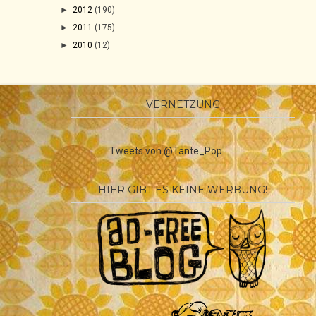
►
2012
(190)
►
2011
(175)
►
2010
(12)
VERNETZUNG
Tweets von @Tante_Pop
HIER GIBT ES KEINE WERBUNG!