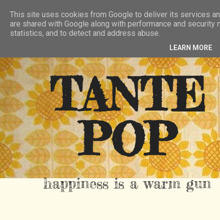
HIER
ÜBER TANTE POP
KONTAKT
This site uses cookies from Google to deliver its services an
are shared with Google along with performance and security m
RSS FEED
statistics, and to detect and address abuse.
LEARN MORE
TANTE
POP
happiness is a warm gun